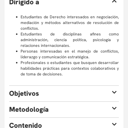
D
irigido a
Estudiantes de Derecho interesados en negociación,
mediación y métodos alternativos de resolución de
conflictos.
Estudiantes de disciplinas afines como
administración, ciencia política, psicología y
relaciones internacionales.
Personas interesadas en el manejo de conflictos,
liderazgo y comunicación estratégica.
Profesionales o estudiantes que busquen desarrollar
habilidades prácticas para contextos colaborativos y
de toma de decisiones.
O
bjetivos
Objetivos teóricos (aumentar el entendimiento
M
etodología
conceptual):
Comprender y aplicar algunas de las teorías más
El curso tendrá una metodología variada:
C
ontenido
relevantes de negociación, mediación (facilitativa,
(I) cátedras activas