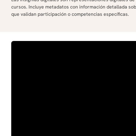
cursos. Incluye metadatos con información detallada sobr
que validan participación o competencias específicas.