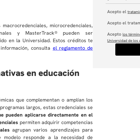
Acepto el
tratami
Acepto el tratam
s macrocredenciales, microcredenciales,
sionales y MasterTrack® pueden ser
Acepto
los términ
o en la Universidad. Estos créditos te
Universidad de los
 información, consulta
el reglamento de
nativas en educación
adémicas que complementan o amplían los
 programas largos, estas credenciales se
que pueden aplicarse directamente en el
enciales
permiten adquirir competencias
ales
agrupan varios aprendizajes para
ste modelo responde a la necesidad de