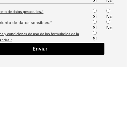
Sí
No
ento de datos personales.
*
Sí
No
iento de datos sensibles.*
Sí
No
os y condiciones de uso de los formularios de la
Sí
 Andes.
*
Enviar