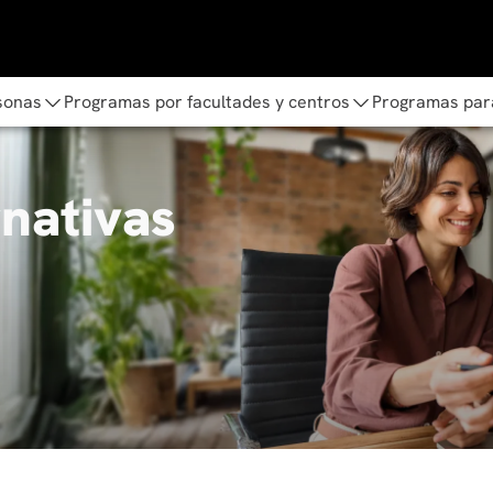
sonas
Programas por facultades y centros
Programas par
rnativas
.