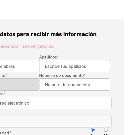
 datos para recibir más información
dos con * son obligatorios.
Apellidos
*
nto
*
Número de documento
*
co
*
 edad?