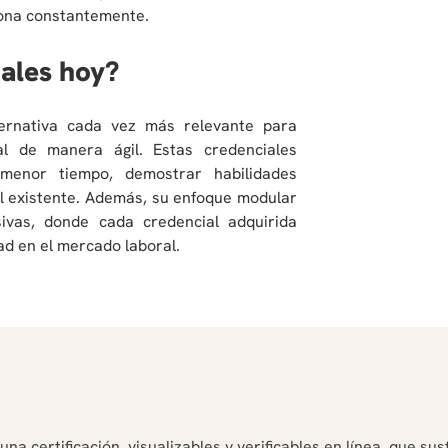
iona constantemente.
ales hoy?
ternativa cada vez más relevante para
al de manera ágil. Estas credenciales
 menor tiempo, demostrar habilidades
al existente. Además, su enfoque modular
esivas, donde cada credencial adquirida
dad en el mercado laboral.
na certificación, visualizables y verificables en línea, que sust