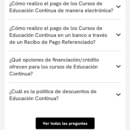
¿Cómo realizo el pago de los Cursos de
Educación Continua de manera electrónica?
Conoce el instructivo para inscribirte a un curso,
¿Cómo realizo el pago de los Cursos de
programa o taller de Educación Continua aquí
Educación Continua en un banco a través
de un Recibo de Pago Referenciado?
Conoce el instructivo de pago en bancos a través de
¿Qué opciones de financiación/crédito
un Recibo de Pago Referenciado aquí
ofrecen para los cursos de Educación
Continua?
La Universidad actualmente tiene convenio con
¿Cuál es la política de descuentos de
entidades financieras que ofrecen financiación de
Educación Continua?
uno a seis meses. Estas entidades pueden cubrir
hasta el 100% del valor de la matrícula o el
Conoce nuestra Política de descuentos aquí.
porcentaje que tu requieras y su aprobación es
inmediata. Conoce las entidades con las que
Ver todas las preguntas
tenemos convenio aquí.