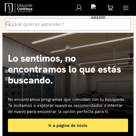
¿Qué quieres aprender?
Términos Más Buscados
1
.
inteligencia artificial
Lo sentimos, no
2
.
ia
encontramos lo que estás
3
.
curso
buscando.
4
.
diplomado
5
.
global english program
6
.
inglés
No encontramos programas que coincidan con tu búsqueda.
Te invitamos a explorar nuestros recomendados o intentar
7
.
liderazgo
de nuevo para encontrar la opción perfecta para ti.
8
.
música
Ir a página de inicio
9
.
derecho