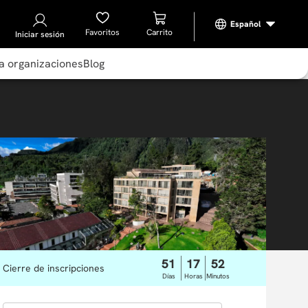
Favoritos
Iniciar sesión
a organizaciones
Blog
51
17
52
Cierre de inscripciones
Días
Horas
Minutos