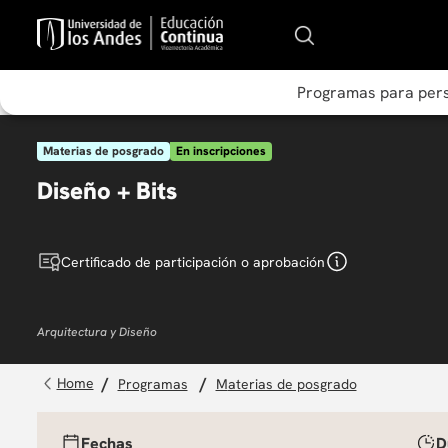
Programas para per
Materias de posgrado
En inscripciones
Diseño + Bits
Certificado de participación o aprobación
Arquitectura y Diseño
programas
materias de posgrado
Fechas
D