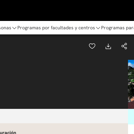
sonas
Programas por facultades y centros
Programas par
uración