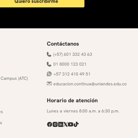
Quiero suscribirme
Contáctanos
(+57) 601 332 43 63
01 8000 123 021
+57 312 410 49 51
 Campus (ATC)
educacion.continua@uniandes.edu.co
Horario de atención
s
Lunes a viernes 8:00 a.m. a 6:30 p.m.
es
s