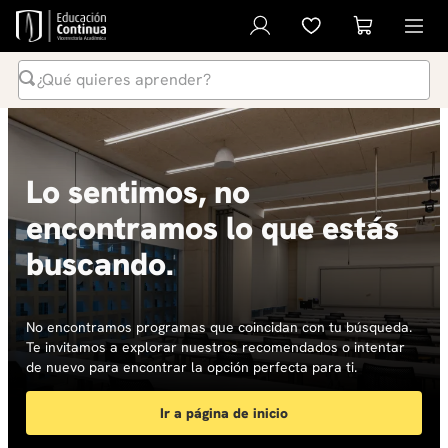
¿Qué quieres aprender?
Términos Más Buscados
1
.
inteligencia artificial
Lo sentimos, no
2
.
ia
encontramos lo que estás
3
.
curso
buscando.
4
.
diplomado
5
.
global english program
6
.
inglés
No encontramos programas que coincidan con tu búsqueda.
Te invitamos a explorar nuestros recomendados o intentar
7
.
liderazgo
de nuevo para encontrar la opción perfecta para ti.
8
.
música
Ir a página de inicio
9
.
derecho