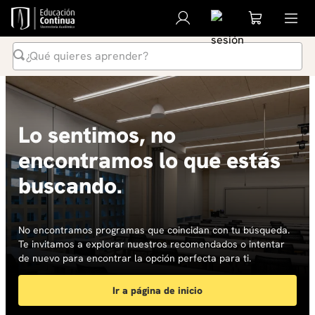
¿Qué quieres aprender?
Términos Más Buscados
1
.
inteligencia artificial
Lo sentimos, no
2
.
ia
encontramos lo que estás
3
.
curso
buscando.
4
.
diplomado
5
.
global english program
6
.
liderazgo
No encontramos programas que coincidan con tu búsqueda.
Te invitamos a explorar nuestros recomendados o intentar
7
.
inglés
de nuevo para encontrar la opción perfecta para ti.
8
.
datos
Ir a página de inicio
9
.
música